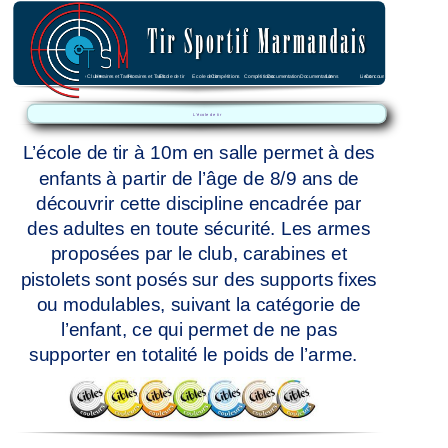
Accueil
Accueil
Le Club
 ▾
Le Club
Horaires et Tarifs
 ▾
Horaires et Tarifs
Ecole de tir
Ecole de tir
Compétitions
Compétitions
Documentation
Documentation
Liens
Liens
Concours Internes
Nous contacter
Nous co
L'école de tir
L’école de tir à 10m en salle permet à des
enfants à partir de l’âge de 8/9 ans de
découvrir cette discipline encadrée par
des adultes en toute sécurité. Les armes
proposées par le club, carabines et
pistolets sont posés sur des supports fixes
ou modulables, suivant la catégorie de
l’enfant, ce qui permet de ne pas
supporter en totalité le poids de l’arme.
Le tireur est debout face à la cible. Toute
son attention doit porter sur sa position,